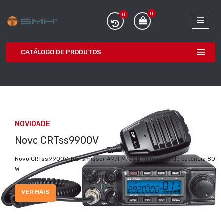
0
0
CATÁLOGO DE PRODUTOS
NOVIDADE
Novo CRTss9900V
Novo CRTss9900V Transmissor AM/FM/SSB 10 metros de potência 80
W
VER MAIS