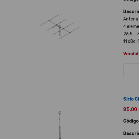
Descri
Antena 
4 elem
26,5 ...
11 dBd, 
Vendid
Sirio 
85,00 €
Código
Descri