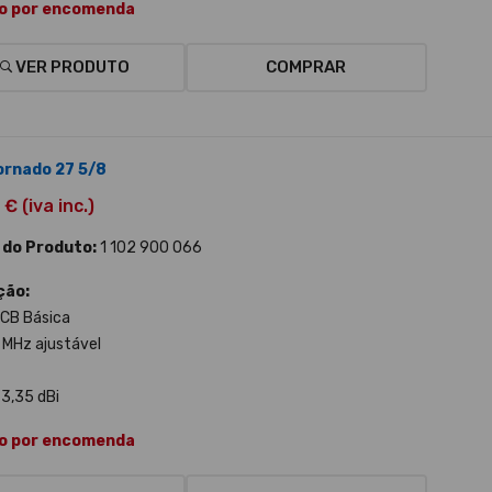
o por encomenda
VER PRODUTO
COMPRAR
Tornado 27 5/8
€ (iva inc.)
 do Produto:
1 102 900 066
ção:
CB Básica
0 MHz ajustável
 3,35 dBi
o por encomenda