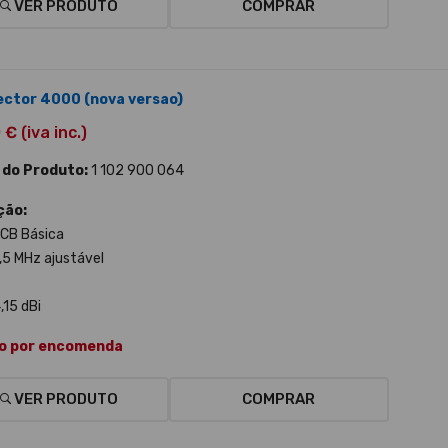
VER PRODUTO
COMPRAR
Vector 4000 (nova versao)
€ (iva inc.)
 do Produto:
1 102 900 064
ção:
CB Básica
8,5 MHz ajustável
,15 dBi
o por encomenda
VER PRODUTO
COMPRAR