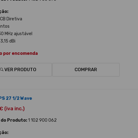
ção:
CB Diretiva
entos
 30 MHz ajustável
13,15 dBi
o por encomenda
VER PRODUTO
COMPRAR
GPS 27 1/2 Wave
 (iva inc.)
 do Produto:
1 102 900 062
ção: