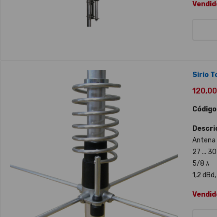
Vendid
Sirio 
120,00 
Código
Descri
Antena 
27 ... 3
5/8 λ
1,2 dBd,
Vendid