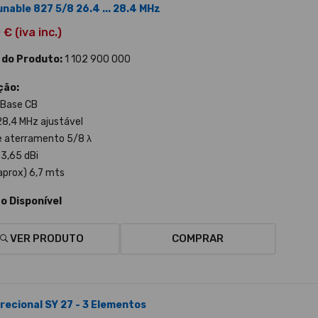
unable 827 5/8 26.4 ... 28.4 MHz
€ (iva inc.)
 do Produto:
1 102 900 000
ção:
 Base CB
 28,4 MHz ajustável
e aterramento 5/8 λ
 3,65 dBi
(aprox) 6,7 mts
o Disponível
VER PRODUTO
COMPRAR
irecional SY 27 - 3 Elementos