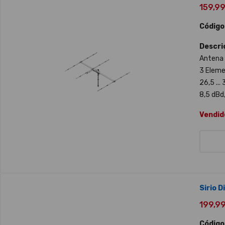
159,99 
Código
Descri
Antena 
3 Elem
26,5 ...
8,5 dBd,
Vendid
Sirio D
199,99 
Código