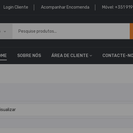
Login Cliente
Acompanhar Encomenda
Móvel: +351 91
s
OME
SOBRE NÓS
ÁREA DE CLIENTE
CONTACTE-N
isualizar