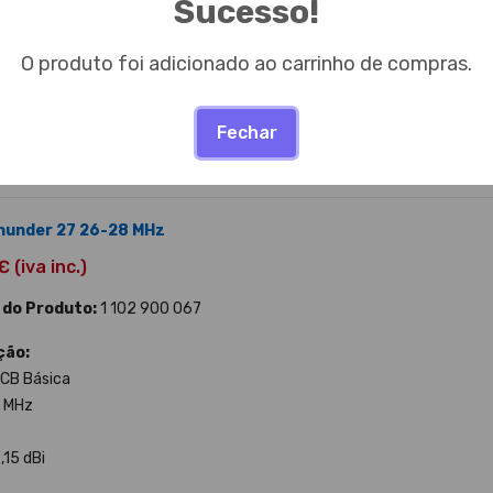
Sucesso!
,15 dBi
O produto foi adicionado ao carrinho de compras.
o Disponível
VER PRODUTO
COMPRAR
Fechar
Thunder 27 26-28 MHz
 (iva inc.)
 do Produto:
1 102 900 067
ção:
CB Básica
9 MHz
,15 dBi