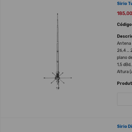
Sirio T
185,00 
Código
Descri
Antena
26,4 ...
plano d
1,5 dBd,
Altura 
Produt
Sirio D