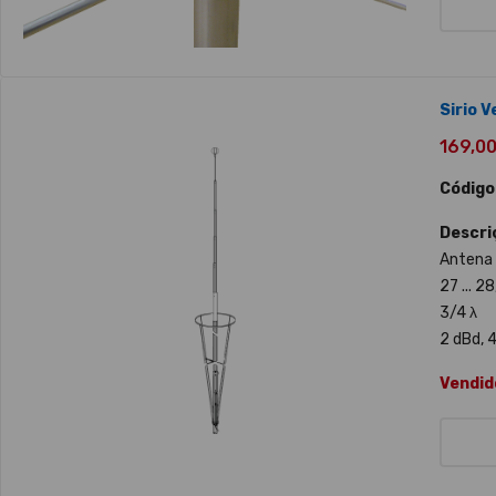
Sirio 
169,00 
Código
Descri
Antena 
27 ... 2
3/4 λ
2 dBd, 4
Vendid