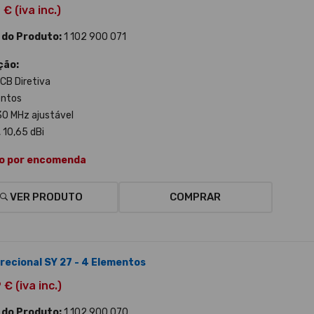
€ (iva inc.)
 do Produto:
1 102 900 071
ção:
CB Diretiva
entos
 30 MHz ajustável
 10,65 dBi
o por encomenda
VER PRODUTO
COMPRAR
irecional SY 27 - 4 Elementos
€ (iva inc.)
 do Produto:
1 102 900 070