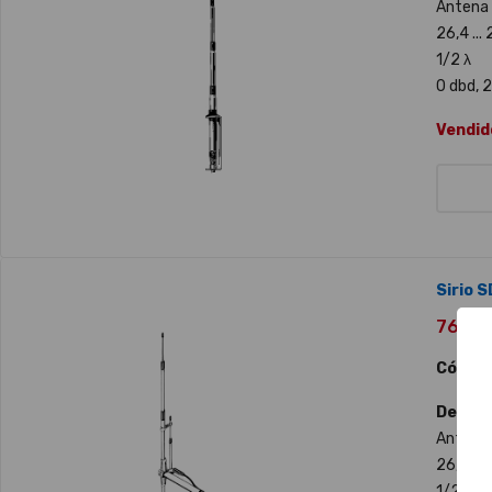
Antena 
26,4 ...
1/2 λ
0 dbd, 2
Vendid
Sirio S
76,00 €
Código
Descri
Antena 
26,5 ...
1/2 λ