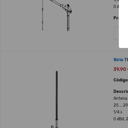
0 dBd, 2
Produt
Sirio 
39,90 €
Código
Descri
Antena 
25 ... 2
1/4 λ
0 dBd, 2