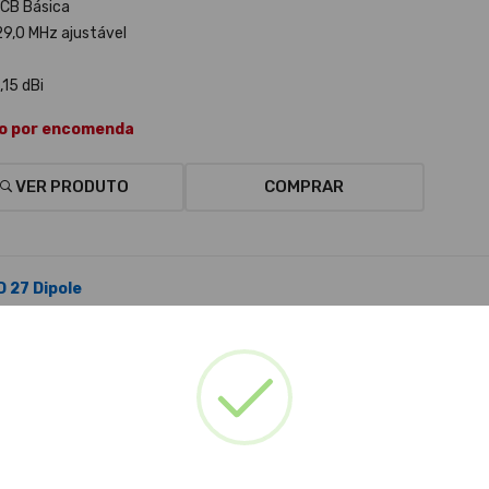
CB Básica
 29,0 MHz ajustável
,15 dBi
o por encomenda
VER PRODUTO
COMPRAR
D 27 Dipole
 (iva inc.)
 do Produto:
1 102 900 069
ção:
CB Básica
 30 MHz ajustável